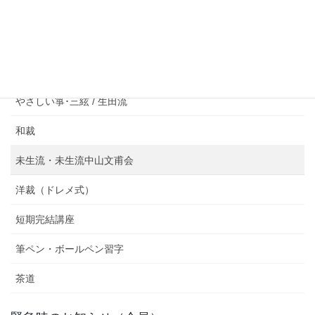
お問い合わせ
講座のご案内
やさしい箏･三絃 / 生田流
和裁
未生流・未生流中山文甫会
洋裁（ドレメ式）
短期完結講座
筆ペン・ボールペン習字
茶道